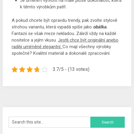
Je uměním vytvořit na malé ploše dokonalost, která
k těmto výrobkům patří.
A pokud chcete být opravdu trendy, pak zvolte stylově
strohou variantu, která vypadá spíše jako
obálka.
Fantazii se však meze nekladou. Záleží vždy na každé
nositelce a jejím vkusu.
Jestli chce být originální anebo
raději umírněně elegantní.
Co mají všechny výrobky
společné? Kvalitní materiál a dokonalé zpracování.
3.7/5 - (13 votes)