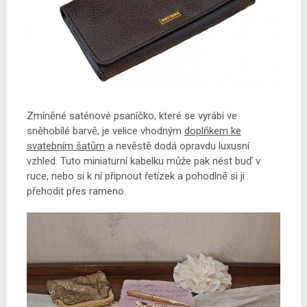
Zmíněné saténové psaníčko, které se vyrábí ve
sněhobílé barvě, je velice vhodným
doplňkem ke
svatebním šatům
a nevěstě dodá opravdu luxusní
vzhled. Tuto miniaturní kabelku může pak nést buď v
ruce, nebo si k ní připnout řetízek a pohodlně si ji
přehodit přes rameno.