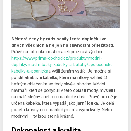
Některé ženy by rády nosily tento doplněk i ve
dnech všedních a ne jen na slavnostní příležitosti.
Právě na tuto okolnost mysleli prozíraví výrobci
https://www.prima-obchod.cz/produkty/modni-
doplnky/modni-tasky-kabelky-a-batohy/spolecenske-
kabelky-a-psanicka
a vyšli ženám vstříc. Je možné si
pořídit atraktivní kabelku, která má riflový vzhled. S
běžným oblečením se tedy skvěle shodne. Módní
návrháři, kteří se pohybují v této oblasti módy, mysleli i
na malé slečny anebo romantické duše. Právě pro ně je
určena kabelka, která vypadá jako
jarní louka.
Je celá
posetá krásnými romantickými růžovými květy. Nebo
modrými – ty jsou stejně krásné.
Dokonalost a kvalita