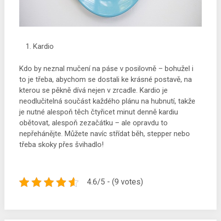
Kardio
Kdo by neznal mučení na páse v posilovně – bohužel i
to je třeba, abychom se dostali ke krásné postavě, na
kterou se pěkně dívá nejen v zrcadle. Kardio je
neodlučitelná součást každého plánu na hubnutí, takže
je nutné alespoň těch čtyřicet minut denně kardiu
obětovat, alespoň zezačátku – ale opravdu to
nepřehánějte. Můžete navíc střídat běh, stepper nebo
třeba skoky přes švihadlo!
4.6/5 - (9 votes)