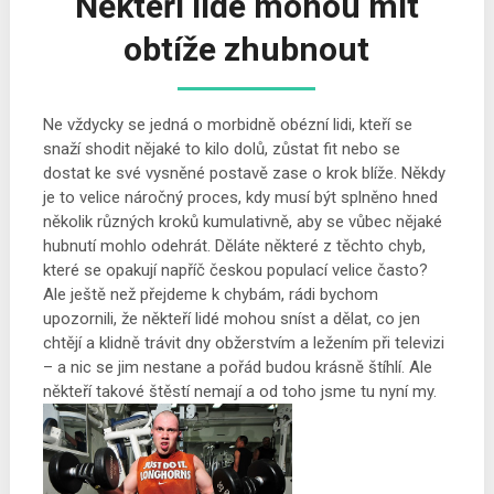
Někteří lidé mohou mít
obtíže zhubnout
Ne vždycky se jedná o morbidně obézní lidi, kteří se
snaží shodit nějaké to kilo dolů, zůstat fit nebo se
dostat ke své vysněné postavě zase o krok blíže. Někdy
je to velice náročný proces, kdy musí být splněno hned
několik různých kroků kumulativně, aby se vůbec nějaké
hubnutí mohlo odehrát. Děláte některé z těchto chyb,
které se opakují napříč českou populací velice často?
Ale ještě než přejdeme k chybám, rádi bychom
upozornili, že někteří lidé mohou sníst a dělat, co jen
chtějí a klidně trávit dny obžerstvím a ležením při televizi
– a nic se jim nestane a pořád budou krásně štíhlí. Ale
někteří takové štěstí nemají a od toho jsme tu nyní my.