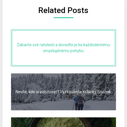
Related Posts
Zabavte své ratolesti a doveďte je ke každodennímu
smysluplnému pohybu
Nevíte, kde si zalyžovat? Vyzkoušejte Králický Sněžník