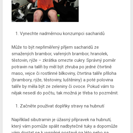
Vynechte nadměrnou konzumpci sacharidů
Může to být nepřiměřený příjem sacharidů ze
smažených brambor, vařených brambor, hranolek,
těstovin, rýže – zkrátka omezte cukry. Správný poměr
potravin na talíři by měl být zhruba po jedné čtvrtině
maso, vejce či rostlinné bílkoviny, čtvrtina talíře příloha
(brambory, rýže, těstoviny, luštěniny) a poté polovina
talíře by měla být ze zeleniny či ovoce. Pokud vám to
nějak nesedí do počtu, tak možná je třeba to pozměnit.
Začněte používat doplňky stravy na hubnutí
Například sibutramin
je úžasný přípravek na hubnutí,
který vám pomůže spálit nadbytečné tuky a dopomůže
vám dostat se k vysněné postavě na léto nebo na