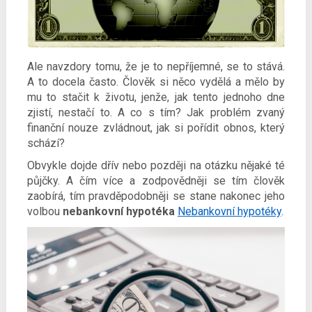
Ale navzdory tomu, že je to nepříjemné, se to stává.
A to docela často. Člověk si něco vydělá a mělo by
mu to stačit k životu, jenže, jak tento jednoho dne
zjistí, nestačí to. A co s tím? Jak problém zvaný
finanční nouze zvládnout, jak si pořídit obnos, který
schází?
Obvykle dojde dřív nebo později na otázku nějaké té
půjčky. A čím více a zodpovědněji se tím člověk
zaobírá, tím pravděpodobněji se stane nakonec jeho
volbou
nebankovní hypotéka
Nebankovní hypotéky
.