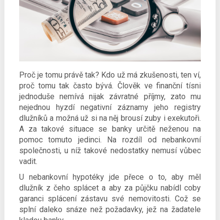
Proč je tomu právě tak? Kdo už má zkušenosti, ten ví,
proč tomu tak často bývá. Člověk ve finanční tísni
jednoduše nemívá nijak závratné příjmy, zato mu
nejednou hyzdí negativní záznamy jeho registry
dlužníků a možná už si na něj brousí zuby i exekutoři.
A za takové situace se banky určitě neženou na
pomoc tomuto jedinci. Na rozdíl od nebankovní
společnosti, u níž takové nedostatky nemusí vůbec
vadit.
U nebankovní hypotéky jde přece o to, aby měl
dlužník z čeho splácet a aby za půjčku nabídl coby
garanci splácení zástavu své nemovitosti. Což se
splní daleko snáze než požadavky, jež na žadatele