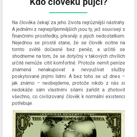
Kdo člověku půjčí?
Na člověka čekají za jeho života nejrůznější nástrahy.
A jedněmi z nejnepříjemnějších jsou ty, jež souvisejí s
finančními prostředky, přesněji s jejich nedostatkem.
Nejednou se prostě stane, že se člověk ocitne na
tomto světě dočasně bez peněz, a určitě se
shodneme na tom, že se dotyčný v takových chvílích
určitě nemůže cítit komfortně. Protože nemít peníze
znamená nenakupovat a nevyužívat služby
poskytované jinými lidmi. A bez toho se už dnes –
jak známo – neobejdeme, protože nikdo z nás si
nedokáže sám vlastními silami zařídit a zhotovit
všechno, co civilizovaný člověk k normální existenci
potřebuje.