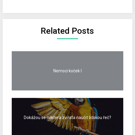
Related Posts
Nemoci koček I
Dokážou se některá zvířata naučit lidskou řeč?