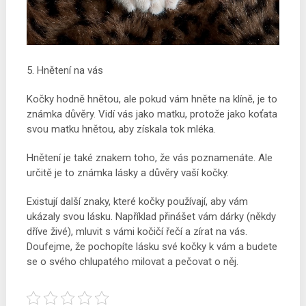
5. Hnětení na vás
Kočky hodně hnětou, ale pokud vám hněte na klíně, je to
známka důvěry. Vidí vás jako matku, protože jako koťata
svou matku hnětou, aby získala tok mléka.
Hnětení je také znakem toho, že vás poznamenáte. Ale
určitě je to známka lásky a důvěry vaší kočky.
Existují další znaky, které kočky používají, aby vám
ukázaly svou lásku. Například přinášet vám dárky (někdy
dříve živé), mluvit s vámi kočičí řečí a zírat na vás.
Doufejme, že pochopíte lásku své kočky k vám a budete
se o svého chlupatého milovat a pečovat o něj.