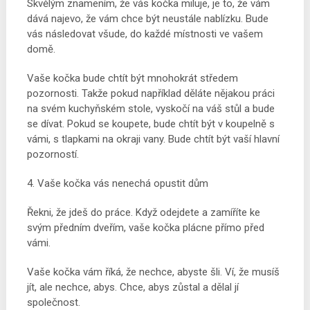
Skvělým znamením, že vás kočka miluje, je to, že vám
dává najevo, že vám chce být neustále nablízku. Bude
vás následovat všude, do každé místnosti ve vašem
domě.
Vaše kočka bude chtít být mnohokrát středem
pozornosti. Takže pokud například děláte nějakou práci
na svém kuchyňském stole, vyskočí na váš stůl a bude
se dívat. Pokud se koupete, bude chtít být v koupelně s
vámi, s tlapkami na okraji vany. Bude chtít být vaší hlavní
pozorností.
4. Vaše kočka vás nenechá opustit dům
Řekni, že jdeš do práce. Když odejdete a zamíříte ke
svým předním dveřím, vaše kočka plácne přímo před
vámi.
Vaše kočka vám říká, že nechce, abyste šli. Ví, že musíš
jít, ale nechce, abys. Chce, abys zůstal a dělal jí
společnost.