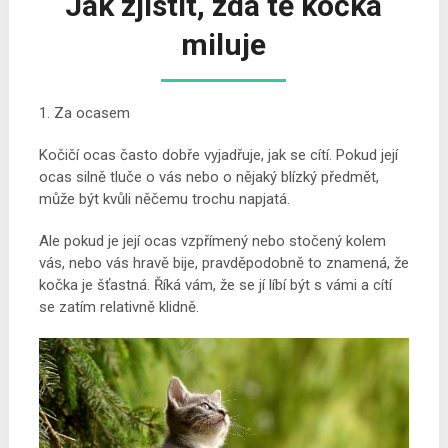
Jak zjistit, zda tě kočka
miluje
1. Za ocasem
Kočičí ocas často dobře vyjadřuje, jak se cítí. Pokud její
ocas silně tluče o vás nebo o nějaký blízký předmět,
může být kvůli něčemu trochu napjatá.
Ale pokud je její ocas vzpřímený nebo stočený kolem
vás, nebo vás hravě bije, pravděpodobně to znamená, že
kočka je šťastná. Říká vám, že se jí líbí být s vámi a cítí
se zatím relativně klidně.