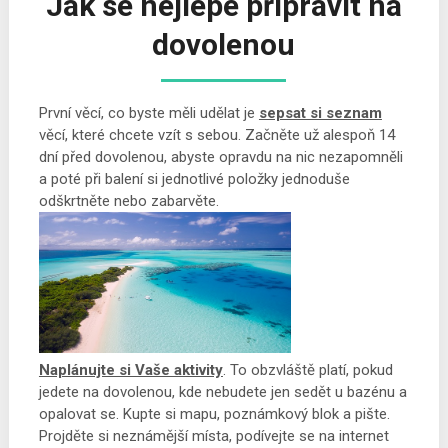
Jak se nejlépe připravit na
dovolenou
První věcí, co byste měli udělat je
sepsat si seznam
věcí, které chcete vzít s sebou. Začněte už alespoň 14
dní před dovolenou, abyste opravdu na nic nezapomněli
a poté při balení si jednotlivé položky jednoduše
odškrtněte nebo zabarvěte.
Naplánujte si Vaše aktivity
. To obzvláště platí, pokud
jedete na dovolenou, kde nebudete jen sedět u bazénu a
opalovat se. Kupte si mapu, poznámkový blok a pište.
Projděte si neznámější místa, podívejte se na internet