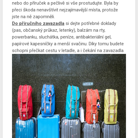
nebo do příruček a pečlivě si vše prostudujte. Byla by
přeci škoda nenavštívit nejzajímavější místa, protože
jste na ně zapomněli.
Do příručního zavazadla
si dejte potřebné doklady
(pas, občanský průkaz, letenky), balzám na rty,
powerbanku, sluchátka, peníze, antibakteriální gel,
papírové kapesníčky a menší svačinu. Díky tomu budete
schopni přečkat cestu v letadle, a i čekání na zavazadla.