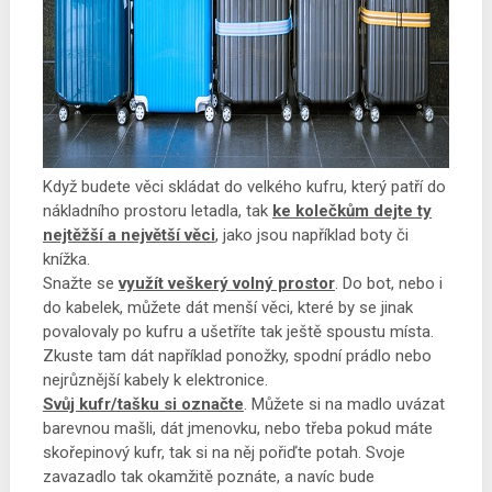
Když budete věci skládat do velkého kufru, který patří do
nákladního prostoru letadla, tak
ke kolečkům dejte ty
nejtěžší a největší věci
, jako jsou například boty či
knížka.
Snažte se
využít veškerý volný prostor
. Do bot, nebo i
do kabelek, můžete dát menší věci, které by se jinak
povalovaly po kufru a ušetříte tak ještě spoustu místa.
Zkuste tam dát například ponožky, spodní prádlo nebo
nejrůznější kabely k elektronice.
Svůj kufr/tašku si označte
. Můžete si na madlo uvázat
barevnou mašli, dát jmenovku, nebo třeba pokud máte
skořepinový kufr, tak si na něj pořiďte potah. Svoje
zavazadlo tak okamžitě poznáte, a navíc bude