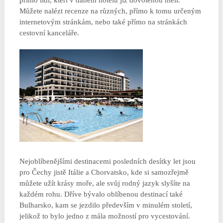
přímo lidí, kteří v daném hotelu již dovolenou měli.
Můžete nalézt recenze na různých, přímo k tomu určeným
internetovým stránkám, nebo také přímo na stránkách
cestovní kanceláře.
Nejoblíbenějšími destinacemi posledních desítky let jsou
pro Čechy jistě Itálie a Chorvatsko, kde si samozřejmě
můžete užít krásy moře, ale svůj rodný jazyk slyšíte na
každém rohu. Dříve bývalo oblíbenou destinací také
Bulharsko, kam se jezdilo především v minulém století,
jelikož to bylo jedno z mála možností pro vycestování.