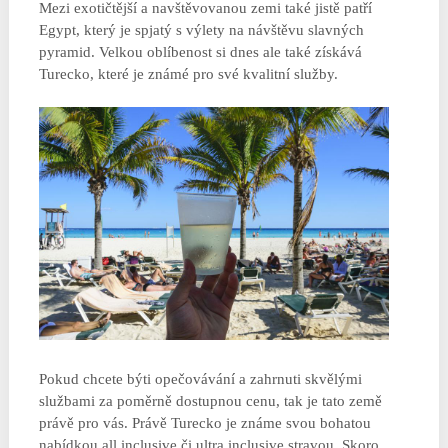
Mezi exotičtější a navštěvovanou zemi také jistě patří
Egypt, který je spjatý s výlety na návštěvu slavných
pyramid. Velkou oblíbenost si dnes ale také získává
Turecko, které je známé pro své kvalitní služby.
Pokud chcete býti opečovávání a zahrnuti skvělými
službami za poměrně dostupnou cenu, tak je tato země
právě pro vás. Právě Turecko je známe svou bohatou
nabídkou all inclusive či ultra inclusive stravou. Skoro