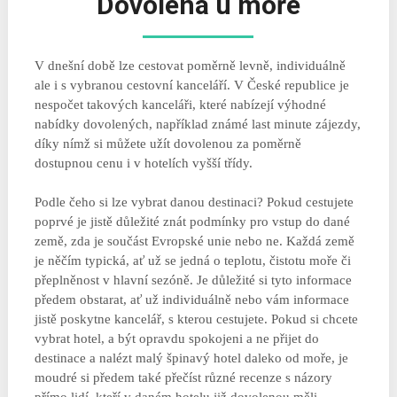
Dovolená u moře
V dnešní době lze cestovat poměrně levně, individuálně
ale i s vybranou cestovní kanceláří. V České republice je
nespočet takových kanceláři, které nabízejí výhodné
nabídky dovolených, například známé last minute zájezdy,
díky nímž si můžete užít dovolenou za poměrně
dostupnou cenu i v hotelích vyšší třídy.
Podle čeho si lze vybrat danou destinaci? Pokud cestujete
poprvé je jistě důležité znát podmínky pro vstup do dané
země, zda je součást Evropské unie nebo ne. Každá země
je něčím typická, ať už se jedná o teplotu, čistotu moře či
přeplněnost v hlavní sezóně. Je důležité si tyto informace
předem obstarat, ať už individuálně nebo vám informace
jistě poskytne kancelář, s kterou cestujete. Pokud si chcete
vybrat hotel, a být opravdu spokojeni a ne přijet do
destinace a nalézt malý špinavý hotel daleko od moře, je
moudré si předem také přečíst různé recenze s názory