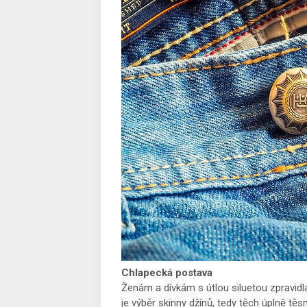
Chlapecká postava
Ženám a dívkám s útlou siluetou zpravidla
je výběr skinny džínů, tedy těch úplně tě