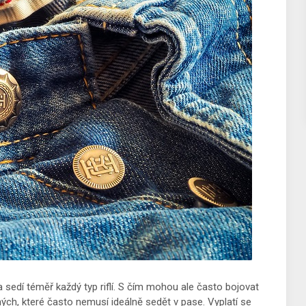
 sedí téměř každý typ riflí. S čím mohou ale často bojovat
sných, které často nemusí ideálně sedět v pase. Vyplatí se