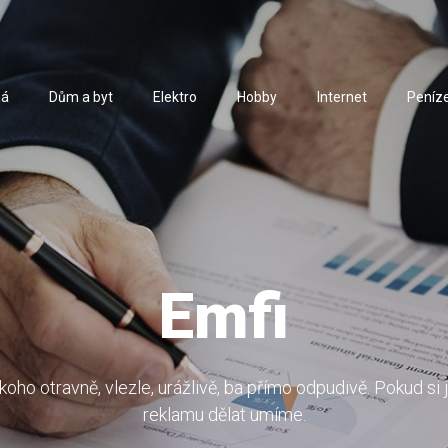
ná
Dům a byt
Elektro
Hobby
Internet
Peníz
Emfi
oho otravně, vlezle, urážlivě, ba přímo odpudivě. Pokud si
reklamu dělat umíme.