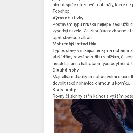
hledat spíše strečové materiály, které s
Topshop.
Výrazné křivky
Postavám typu hruška nejlépe sedí užší d
vypadají skvěle. Za zkoušku rozhodně st
opět skvělou volbou.
Mohutnější střed těla
Typ postavy vynikající tenkýma nohama a v
sluší džíny rovného střihu s nižším, či 
neudělají ani s kalhotami typu boyfriend. 
Dlouhé nohy
Majitelkám dlouhých nohou velmi sluší ri
dovolit také nohavice ohrnout u kotníku.
Kratší nohy
Rovný či skinny střih kalhot s vyšším pas