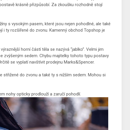
e postavě krásně přizpůsobí. Za zkoušku rozhodně stojí
žíny s vysokým pasem, které jsou nejen pohodlné, ale také
ojí i ty rozšířené do zvonu. Kamenný obchod Topshop je
ýraznější horní částí těla se nazývá “jablko”. Velmi jim
lehce zvýšeným sedem. Chybu majitelky tohoto typu postavy
Určitě se vyplatí navštívit prodejnu Marks&Spencer.
fle střižené do zvonu a také ty s nižším sedem. Mohou si
em nohy opticky prodlouží a zaručí pohodlí.