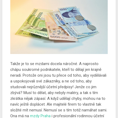
Takže je to se mzdami docela náročné. A naprosto
chápu soukromé podnikatele, kteří to dělají jen krajně
neradi. Protože oni jsou tu přece od toho, aby vydělávali
a uspokojovali své zákazníky, a ne od toho, aby
studovali nejrůznější účetní předpisy! Jenže co jim
zbývá? Musí to dělat, aby nebyly maléry, a tak s tím
zkrátka nějak zápasí. A když udělají chyby, mohou na to
navíc ještě doplácet.
Ale majitelé firem to vlastně tak
složité mít nemusí. Nemusí se s tím totiž namáhat sami.
Ona má na
mzdy Praha
i profesionální rodinnou účetní