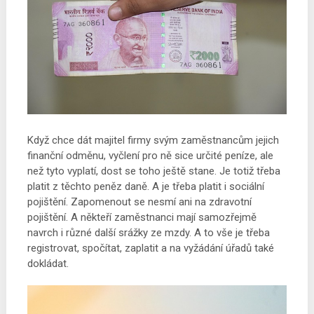
Když chce dát majitel firmy svým zaměstnancům jejich
finanční odměnu, vyčlení pro ně sice určité peníze, ale
než tyto vyplatí, dost se toho ještě stane. Je totiž třeba
platit z těchto peněz daně. A je třeba platit i sociální
pojištění. Zapomenout se nesmí ani na zdravotní
pojištění. A někteří zaměstnanci mají samozřejmě
navrch i různé další srážky ze mzdy. A to vše je třeba
registrovat, spočítat, zaplatit a na vyžádání úřadů také
dokládat.