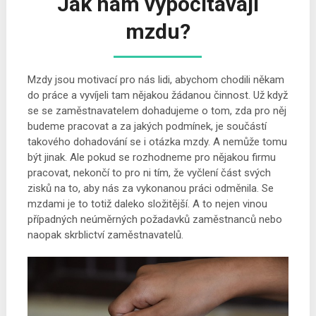
Jak nám vypočítávají
mzdu?
Mzdy jsou motivací pro nás lidi, abychom chodili někam
do práce a vyvíjeli tam nějakou žádanou činnost. Už když
se se zaměstnavatelem dohadujeme o tom, zda pro něj
budeme pracovat a za jakých podmínek, je součástí
takového dohadování se i otázka mzdy. A nemůže tomu
být jinak. Ale pokud se rozhodneme pro nějakou firmu
pracovat, nekončí to pro ni tím, že vyčlení část svých
zisků na to, aby nás za vykonanou práci odměnila. Se
mzdami je to totiž daleko složitější. A to nejen vinou
případných neúměrných požadavků zaměstnanců nebo
naopak skrblictví zaměstnavatelů.