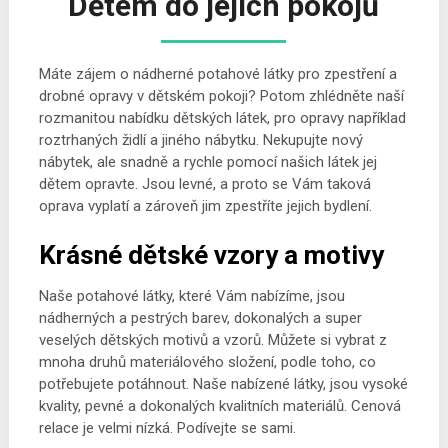
Dětem do jejich pokojů
Máte zájem o nádherné
potahové látky
pro zpestření a
drobné opravy v dětském pokoji? Potom zhlédněte naší
rozmanitou nabídku dětských látek, pro opravy například
roztrhaných židlí a jiného nábytku. Nekupujte nový
nábytek, ale snadně a rychle pomocí našich látek jej
dětem opravte. Jsou levné, a proto se Vám taková
oprava vyplatí a zároveň jim zpestříte jejich bydlení.
Krásné dětské vzory a motivy
Naše potahové látky, které Vám nabízíme, jsou
nádherných a pestrých barev, dokonalých a super
veselých dětských motivů a vzorů. Můžete si vybrat z
mnoha druhů materiálového složení, podle toho, co
potřebujete potáhnout. Naše nabízené látky, jsou vysoké
kvality, pevné a dokonalých kvalitních materiálů. Cenová
relace je velmi nízká. Podívejte se sami.