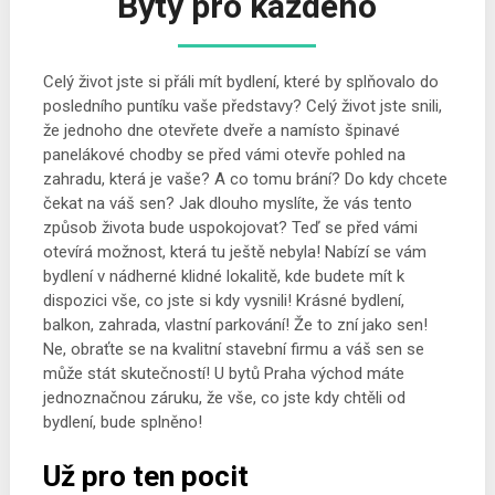
Byty pro každého
Celý život jste si přáli mít bydlení, které by splňovalo do
posledního puntíku vaše představy? Celý život jste snili,
že jednoho dne otevřete dveře a namísto špinavé
panelákové chodby se před vámi otevře pohled na
zahradu, která je vaše? A co tomu brání? Do kdy chcete
čekat na váš sen? Jak dlouho myslíte, že vás tento
způsob života bude uspokojovat? Teď se před vámi
otevírá možnost, která tu ještě nebyla! Nabízí se vám
bydlení v nádherné klidné lokalitě, kde budete mít k
dispozici vše, co jste si kdy vysnili! Krásné bydlení,
balkon, zahrada, vlastní parkování! Že to zní jako sen!
Ne, obraťte se na kvalitní stavební firmu a váš sen se
může stát skutečností! U
bytů Praha východ
máte
jednoznačnou záruku, že vše, co jste kdy chtěli od
bydlení, bude splněno!
Už pro ten pocit