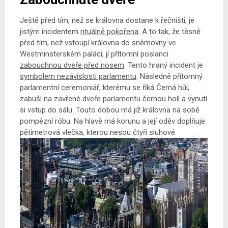
Ještě před tím, než se královna dostane k řečništi, je
jistým incidentem
rituálně pokořena
. A to tak, že těsně
před tím, než vstoupí královna do sněmovny ve
Westminsterském paláci, jí přítomní poslanci
zabouchnou dveře před nosem
. Tento hraný incident je
symbolem nezávislosti parlamentu
. Následně přítomný
parlamentní ceremoniář, kterému se říká Černá hůl,
zabuší na zavřené dveře parlamentu černou holí a vynutí
si vstup do sálu. Touto dobou má již královna na sobě
pompézní róbu. Na hlavě má korunu a její oděv doplňuje
pětimetrová vlečka, kterou nesou čtyři sluhové.