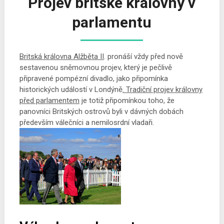
Projev britské královny v
parlamentu
Britská královna Alžběta II
. pronáší vždy před nově
sestavenou sněmovnou projev, který je pečlivě
připravené pompézní divadlo, jako připomínka
historických událostí v Londýně
. Tradiční projev královny
před parlamentem
je totiž připomínkou toho, že
panovníci Britských ostrovů byli v dávných dobách
především válečníci a nemilosrdní vladaři.