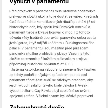
Výbuch v parlamentu
Před projevem v parlamentu musí královna podstoupit
překvapivě složitý úkol, a to je
dostat se vůbec k řečništi.
Celá řada těchto komplikovaných rituálů pochází již od
historických dob, kdy spolu král Britských ostrovů a
parlament tvrdě a krvavě bojovali o moc. I z tohoto
důvodu vždy tradičně doprovází panovníka celou cestu
jízdní garda, když odjíždí kočárem z Buckinghamského
paláce. V parlamentu jsou mezitím před příjezdem
panovníka rituálně prohledány sklepy. Všechny tyto
složité ceremonie při každém královském projevu
připomínají historické spiknutí z let 1605.
· Jistému katolickému vzbouřenci jménem Guy Fawkes
se tehdy podařilo nějakým způsobem dostat pod
parlament třicet šest sudů se střelným prachem, aby
jejich výbuch zabil britského krále Jakuba I. Avšak
výbuch selhal a Guy Fawkes byl společně se svými
spojenci zatčen. Všichni potom byli děsivě popraveni.
Zabouchnuté dveře